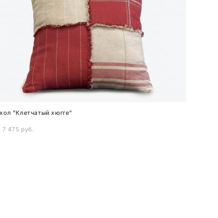
хол "Клетчатый хюгге"
 7 475 pуб.