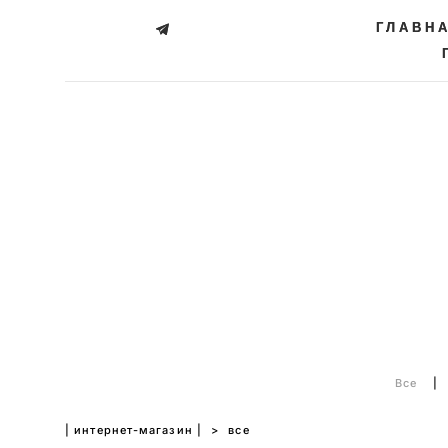
ГЛАВН
ГЛАВН
Все
|
| интернет-магазин |
>
все