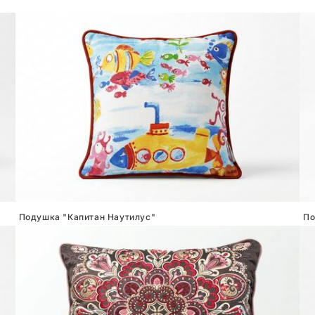
Подушка "Капитан Наутилус"
По