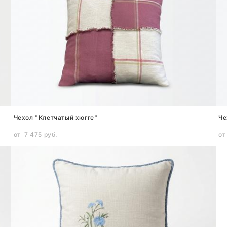
Чехол "Клетчатый хюгге"
Че
от 7 475 pуб.
от