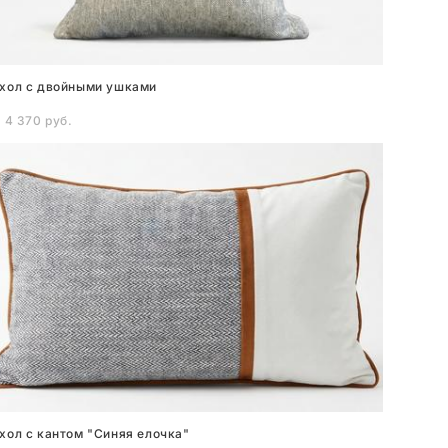
хол с двойными ушками
 4 370 pуб.
хол с кантом "Синяя елочка"