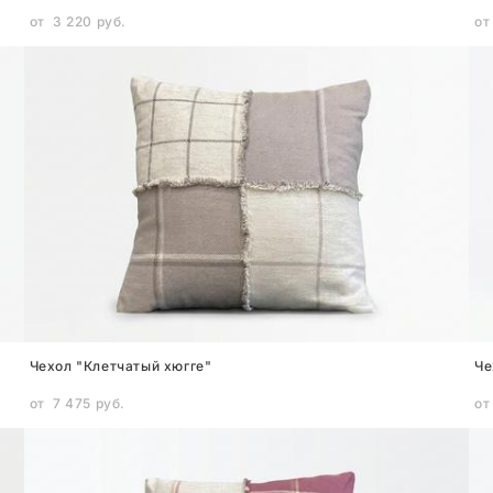
от 3 220 pуб.
от
Чехол "Клетчатый хюгге"
Че
от 7 475 pуб.
от