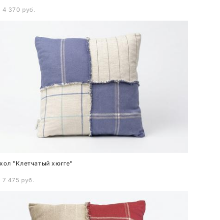
 4 370 pуб.
хол "Клетчатый хюгге"
 7 475 pуб.