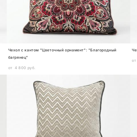
Чехол с кантом "Цветочный орнамент": "Благородный
Че
багрянец"
от
от 4 800 pуб.