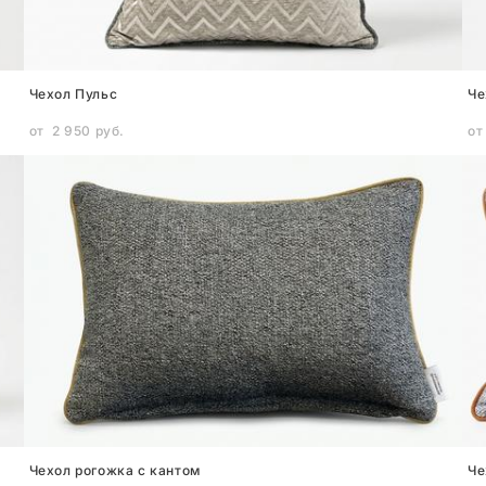
Чехол Пульс
Че
от 2 950 pуб.
от
Чехол рогожка с кантом
Че