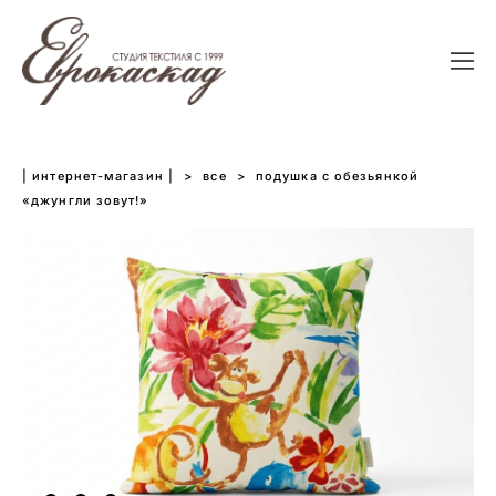
| интернет-магазин |
>
все
>
подушка с обезьянкой
«джунгли зовут!»