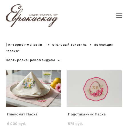
| интернет-магазин |
>
столовый текстиль
>
коллекция
"пасха"
Сортировка:
рекомендуем
Плейсмат Пасха
Подстаканник Пасха
6 000 pуб.
575 pуб.