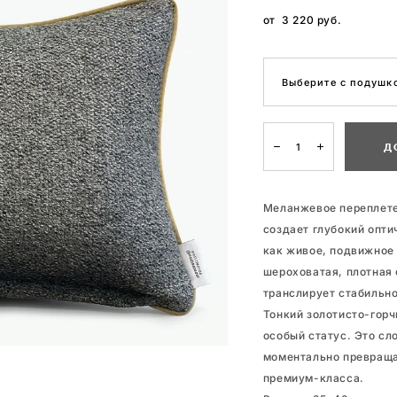
от 3 220 pуб.
Выберите с подушко
Д
Меланжевое переплетен
создает глубокий опти
как живое, подвижное 
шероховатая, плотная 
транслирует стабильно
Тонкий золотисто-горч
особый статус. Это сло
моментально превраща
премиум-класса.