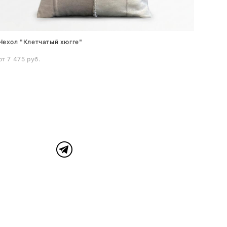
Чехол "Клетчатый хюгге"
от 7 475 pуб.