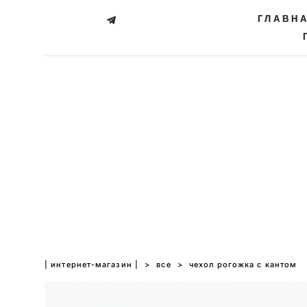
ГЛАВН
ГЛАВН
| интернет-магазин |
>
все
>
чехол рогожка с кантом