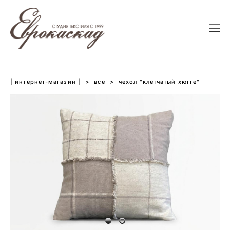
| интернет-магазин |
>
все
>
чехол "клетчатый хюгге"