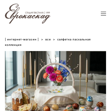
| интернет-магазин |
>
все
>
салфетка пасхальная
коллекция