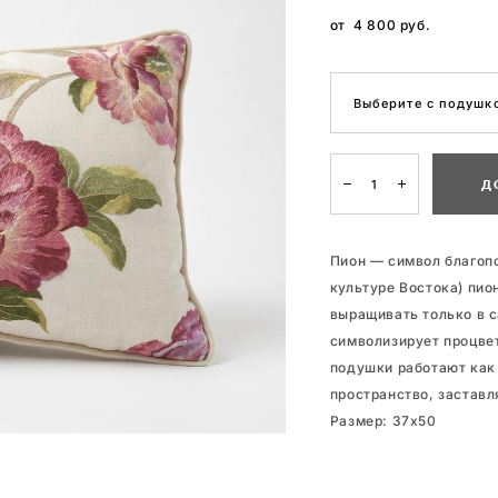
от 4 800 pуб.
Выберите с подушко
Д
Пион — символ благопо
культуре Востока) пио
выращивать только в с
символизирует процвет
подушки работают как
пространство, заставл
Размер: 37x50