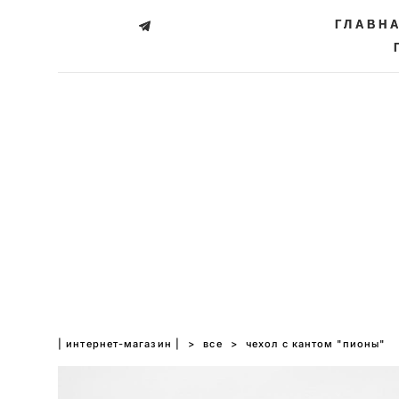
ГЛАВН
ГЛАВН
| интернет-магазин |
>
все
>
чехол с кантом "пионы"