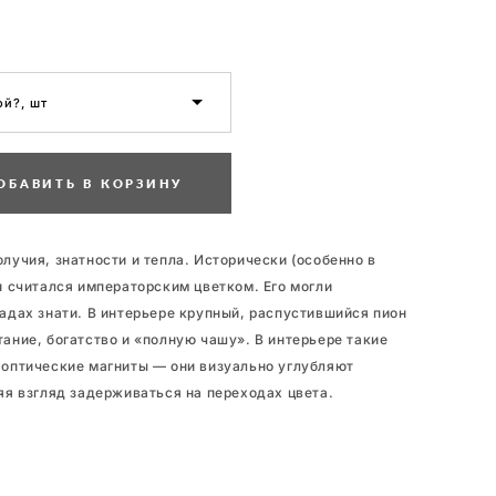
й?, шт
ОБАВИТЬ В КОРЗИНУ
лучия, знатности и тепла. Исторически (особенно в
н считался императорским цветком. Его могли
адах знати. В интерьере крупный, распустившийся пион
ание, богатство и «полную чашу». В интерьере такие
 оптические магниты — они визуально углубляют
яя взгляд задерживаться на переходах цвета.