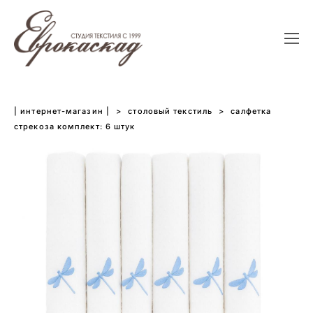
| интернет-магазин |
>
столовый текстиль
>
салфетка
стрекоза комплект: 6 штук