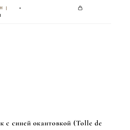
Н |
Н |
•
•
Ы
Ы
 с синей окантовкой (Tolle de