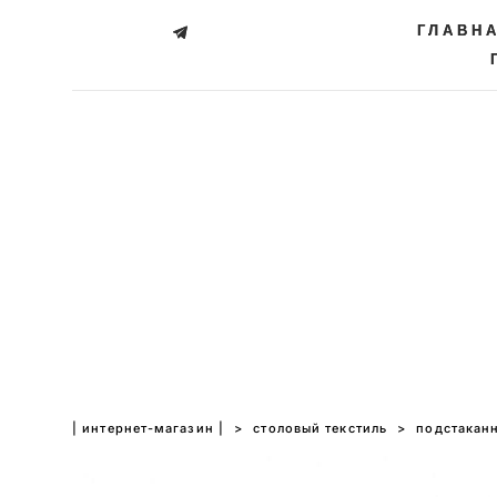
ГЛАВН
ГЛАВН
| интернет-магазин |
>
столовый текстиль
>
подстаканн