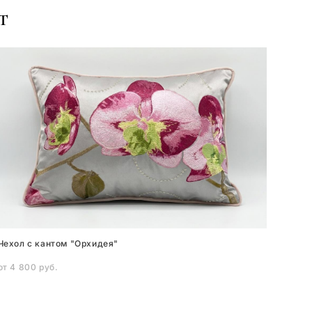
т
Чехол с кантом "Орхидея"
от 4 800 pуб.