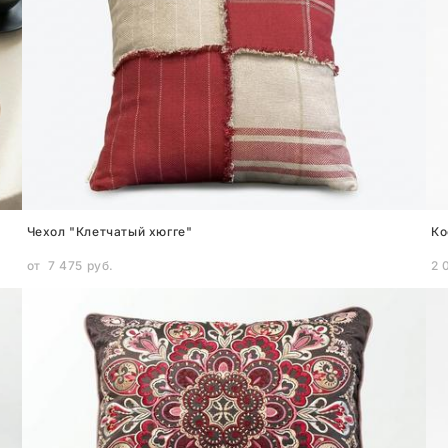
Чехол "Клетчатый хюгге"
Ко
от 7 475 pуб.
2 