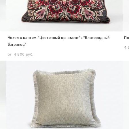
Чехол с кантом "Цветочный орнамент": "Благородный
По
багрянец"
4 
от 4 800 pуб.