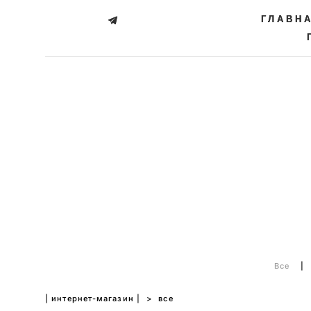
ГЛАВН
ГЛАВН
Все
|
| интернет-магазин |
>
все