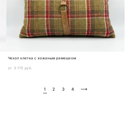
Чехол клетка с кожаным ремешком
от 5 175 pуб.
1
2
3
4