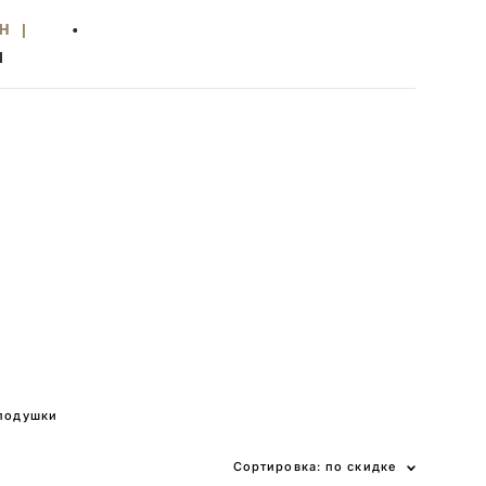
Н |
Н |
•
•
Ы
Ы
 подушки
Сортировка:
по скидке