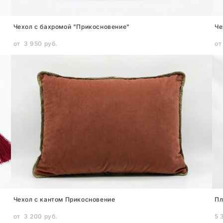
Чехол с бахромой "Прикосновение"
Че
от 3 950 pуб.
от
Чехол c кантом Прикосновение
Пл
от 3 200 pуб.
5 