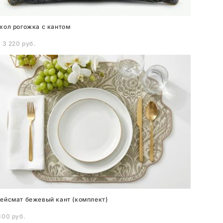
хол рогожка с кантом
 3 220 pуб.
ейсмат бежевый кант (комплект)
300 pуб.