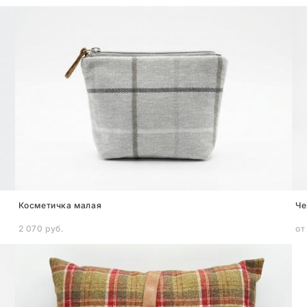
Косметичка малая
Че
2 070 pуб.
от