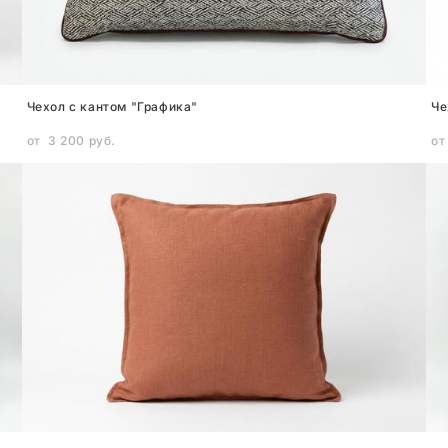
Чехол с кантом "Графика"
Че
от 3 200 pуб.
от