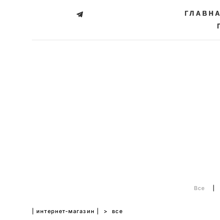
ГЛАВН
ГЛАВН
Все
|
| интернет-магазин |
>
все