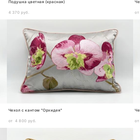
Подушка цветная (красная)
Че
4 370 pуб.
от
Чехол с кантом "Орхидея"
Че
от 4 800 pуб.
от