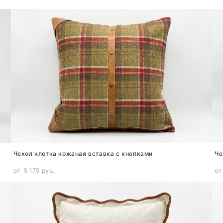
Чехол клетка кожаная вставка с кнопками
Че
от 5 175 pуб.
от