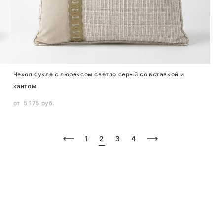
Чехол букле с люрексом светло серый со вставкой и
кантом
от 5 175 pуб.
1
2
3
4