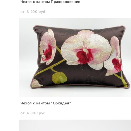
Чехол c кантом Прикосновение
от 3 200 pуб.
Чехол с кантом "Орхидея"
от 4 800 pуб.