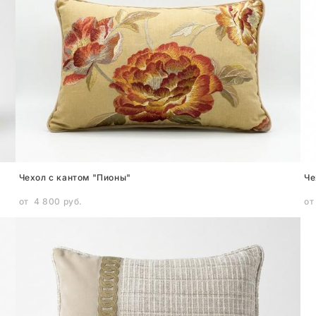
Чехол с кантом "Пионы"
Че
от 4 800 pуб.
от